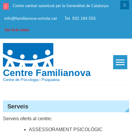
Skip
Centre sanitari autoritzat per la Generalitat de Catalunya
to
content
info@familianova-schola.cat
Tel. 932 184 555
Sol·liciti visita
Centre Familianova
Centre de Psicologia i Psiquiatria
Serveis
Serveis oferts al centre:
ASSESSORAMENT PSICOLÒGIC